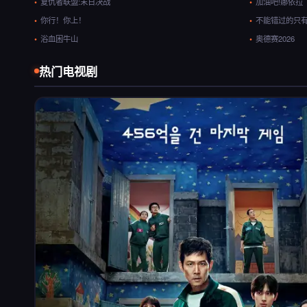
复仇者联盟:末日决战
加油吧!娜依拉
你行！你上！
不能错过的只有
浴血困牛山
奥德赛2026
热门电视剧