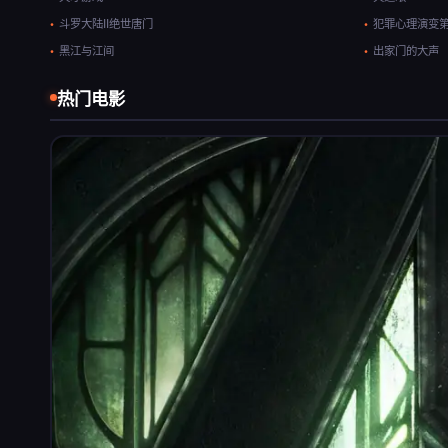
斗罗大陆II绝世唐门
犯罪心理演变
黑江与江间
出家门的大声
热门电影