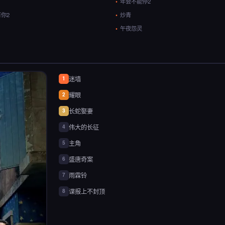
年会不能停2
你2
炒青
午夜怨灵
迷墙
1
耀眼
2
长蛇娶妻
3
伟大的长征
4
主角
5
盛唐奇案
6
雨霖铃
7
谍报上不封顶
8