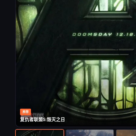
推荐
复仇者联盟5:毁灭之日