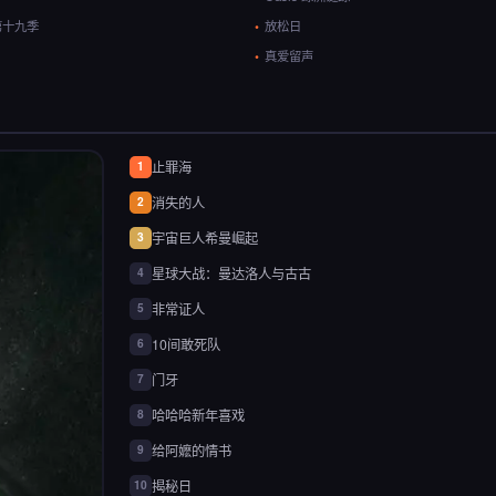
第十九季
放松日
真爱留声
止罪海
1
消失的人
2
宇宙巨人希曼崛起
3
星球大战：曼达洛人与古古
4
非常证人
5
10间敢死队
6
门牙
7
哈哈哈新年喜戏
8
给阿嬷的情书
9
揭秘日
10