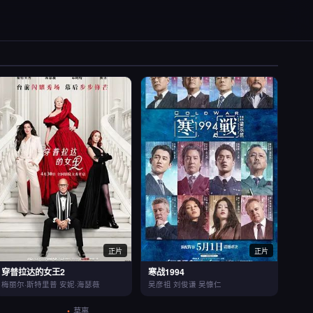
正片
正片
穿普拉达的女王2
寒战1994
梅丽尔·斯特里普 安妮·海瑟薇
吴彦祖 刘俊谦 吴慷仁
莫离