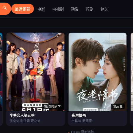
🔍
最近更新
电影
电视剧
动漫
短剧
综艺
第3期加更下
第28集
半熟恋人第五季
夜港情书
沈奕斐 谢依霖 夏之光
王格格 吴添豪
Oasis 绿洲谜踪