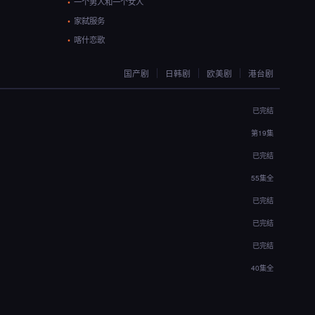
一个男人和一个女人
家弑服务
喀什恋歌
国产剧
日韩剧
欧美剧
港台剧
已完结
第19集
已完结
55集全
已完结
已完结
已完结
40集全