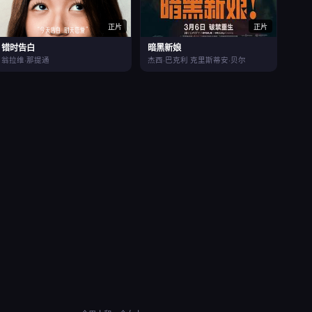
正片
正片
错时告白
暗黑新娘
翁拉维·那提通
杰西·巴克利 克里斯蒂安·贝尔