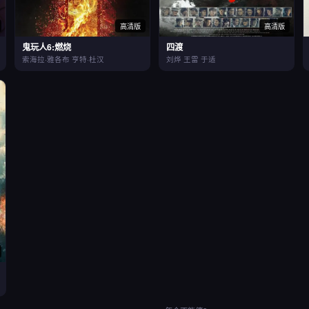
高清版
高清版
鬼玩人6:燃烧
四渡
索海拉·雅各布 亨特·杜汉
刘烨 王雷 于适