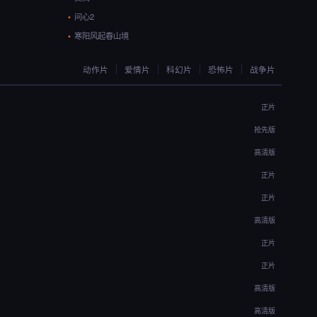
问心2
寒阳风起春山境
动作片
爱情片
科幻片
恐怖片
战争片
正片
抢先版
高清版
正片
正片
高清版
正片
正片
高清版
高清版