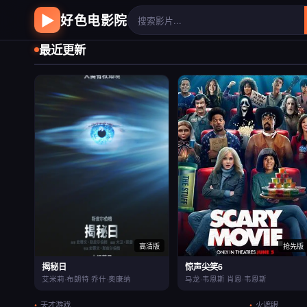
▶
好色电影院
最近更新
高清版
抢先版
揭秘日
惊声尖笑6
艾米莉·布朗特 乔什·奥康纳
马龙·韦恩斯 肖恩·韦恩斯
天才游戏
火遮眼