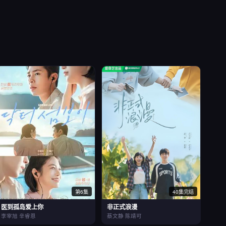
第6集
40集完结
医到孤岛爱上你
非正式浪漫
李宰旭 辛睿恩
蔡文静 陈靖可