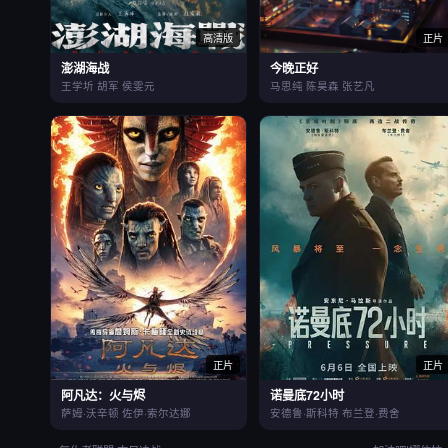
高清版
正片
澎湖海战
今晚正好
王学圻 胡军 侯雯元
马思纯 陈昊森 张艺凡
正片
正片
阿凡达：火与烬
诺曼底72小时
萨姆·沃辛顿 佐伊·索尔达娜
安德鲁·斯科特 布兰登·费舍