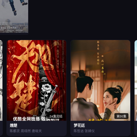
24集完结
第30集
翘楚
梦花廷
陈都灵 周翊然 唐晓天
陈哲远 张婧仪