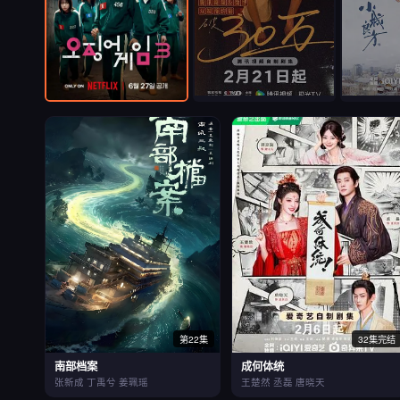
第22集
32集完结
南部档案
成何体统
张新成 丁禹兮 姜珮瑶
王楚然 丞磊 唐晓天